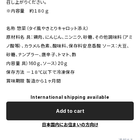
召し上がりください。
※内容量 約１８０ｇ
名称 惣菜（タイ風やきとりキャロット添え）
原材料名 具：鶏肉、にんじん、ニンニク、砂糖、その他調味料（アミ
ノ酸等）、カラメル色素、酸味料、保存料安息香酸 ソース：大豆、
砂糖、ナンプラー、唐辛子、トマト、酢
内容量 具）160ｇ、ソース）20ｇ
保存方法 －１８℃以下で冷凍保存
賞味期限 製造から１ヶ月間
International shipping available
Add to cart
日本国内にお住まいの方向け