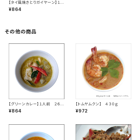
【タイ風焼きとりガイヤーン】１人
前
¥864
その他の商品
【グリーンカレー】１人前 ２６０
【トムヤムクン】 ４３０ｇ
ｇ
¥864
¥972