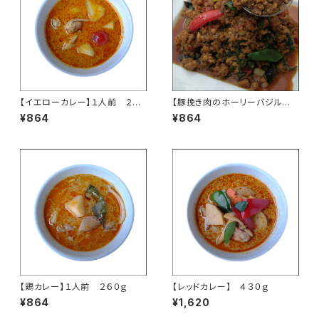
【イエローカレー】１人前 ２６０
【豚挽き肉のホーリーバジル炒
ｇ
め ガパオ】１人前
¥864
¥864
【鶏カレー】１人前 ２６０ｇ
【レッドカレー】 ４３０ｇ
¥864
¥1,620