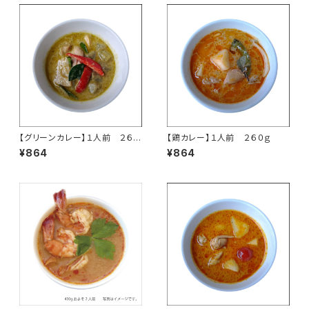
【グリーンカレー】１人前 ２６０
【鶏カレー】１人前 ２６０ｇ
ｇ
¥864
¥864