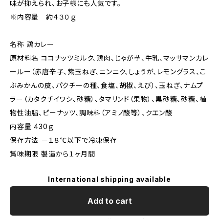
味が抑えられ、お子様にも人気です。
※内容量 約４３０ｇ
名称 鶏カレー
原材料名 ココナッツミルク、鶏肉、じゃが芋、牛乳、マッサマンカレ
ールー（赤唐辛子、紫玉ねぎ、ニンニク、しょうが、レモングラス、こ
ぶみかんの皮、パクチーの種、食塩、胡椒、えび）、玉ねぎ、ナムプ
ラー（カタクチイワシ、砂糖）、タマリンド（果物）、黒砂糖、砂糖、植
物性油脂、ピーナッツ、調味料（アミノ酸等）、クエン酸
内容量 430ｇ
保存方法 －１８℃以下で冷凍保存
賞味期限 製造から１ヶ月間
International shipping available
Add to cart