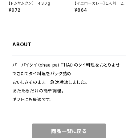
【トムヤムクン】 ４３０ｇ
【イエローカレー】１人前 ２６０
ｇ
¥972
¥864
ABOUT
パーパイタイ（phaa pai THAi）のタイ料理をおとりよせ
できたてタイ料理をパック詰め
おいしさそのまま 急速冷凍しました。
あたためだけの簡単調理。
ギフトにも最適です。
商品一覧に戻る